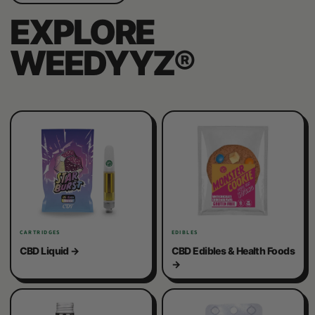
EXPLORE
WEEDYYZ®︎
CARTRIDGES
EDIBLES
CBD Liquid
CBD Edibles & Health Foods