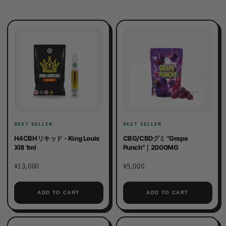
BEST SELLER
BEST SELLER
H4CBHリキッド - King Louis
CBG/CBDグミ "Grape
XIII 1ml
Punch"｜2000MG
¥13,000
¥5,000
ADD TO CART
ADD TO CART