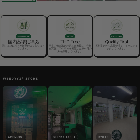
JAPAN STANDARD
THC FREE
QUALITY FIRST
国内基準に準拠
THC Free
Quality First
国内基準に沿った製品のみを取り扱っ
厚生労働省認定の第三者機関にて分析
原料選定から品質管理まで丁寧にチェ
ています。
を実施。 THC Freeを確認した原材料の
ックしています。
みを採用しています。
WEEDYYZ®︎ STORE
AMEMURA
SHINSAIBASHI
KYOTO