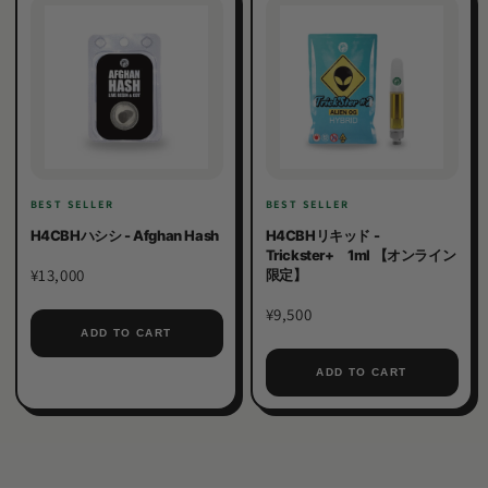
BEST SELLER
BEST SELLER
H4CBHハシシ - Afghan Hash
H4CBHリキッド -
Trickster+ 1ml 【オンライン
¥13,000
限定】
¥9,500
ADD TO CART
ADD TO CART