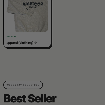
APPAREL
apparel (clothing)
WEEDYYZ®︎ SELECTION
Best Seller