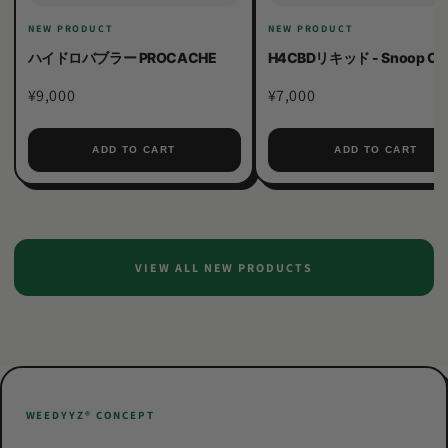
NEW PRODUCT
NEW PRODUCT
ハイドロバブラー PROCACHE
H4CBDリキッド - Snoop O
¥9,000
¥7,000
ADD TO CART
ADD TO CART
VIEW ALL NEW PRODUCTS
WEEDYYZ®︎ CONCEPT