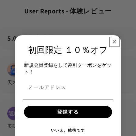
User Reports - 体験レビュー
5.0
754
reviews
初回限定 １０％オフ
新規会員登録をして割引クーポンをゲッ
中野廉
ト！
1 day ago
天才でした
松原颯晴
登録する
1 day ago
美味しかったです👍
いいえ、結構です