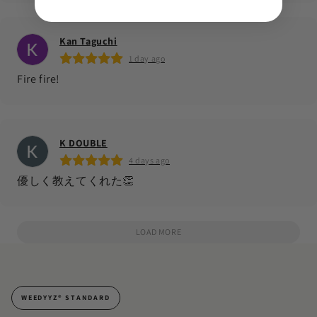
Kan Taguchi
1 day ago
Fire fire!
K DOUBLE
4 days ago
優しく教えてくれた👏
LOAD MORE
WEEDYYZ®︎ STANDARD