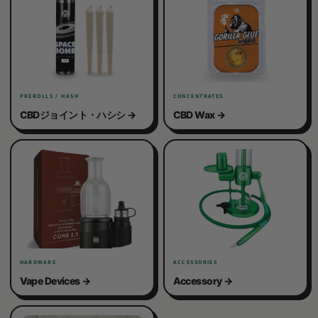
PREROLLS / HASH
CONCENTRATES
CBDジョイント・ハシシ
CBD Wax
HARDWARE
ACCESSORIES
Vape Devices
Accessory