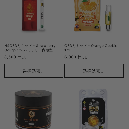
H4CBDリキッド - Strawberry
CBDリキッド - Orange Cookie
Cough 1ml バッテリー内蔵型
1ml
正
8,500 日元
正
6,000 日元
常
常
价
价
选择选项。
选择选项。
格
格