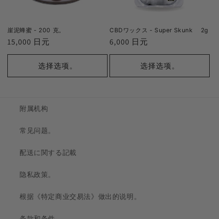
崖泥蜂蜜 - 200 克。
CBDワックス - Super Skunk 2g
正
15,000 日元
正
6,000 日元
常
常
价
价
选择选项。
选择选项。
格
格
附属机构
常见问题。
配送に関する記載
隐私政策。
根据《特定商业交易法》做出的说明。
条款和条件