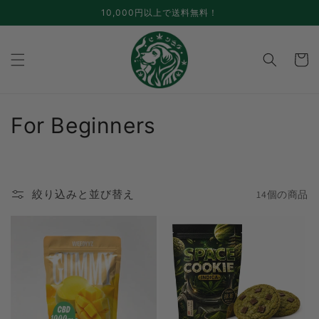
跳至内
10,000円以上で送料無料！
容
手
推
车
コ
For Beginners
レ
ク
絞り込みと並び替え
14個の商品
シ
ョ
ン
: