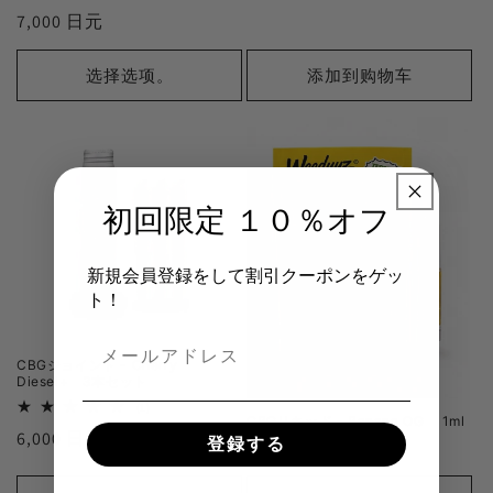
审
正
7,000 日元
查
总
常
数
价
选择选项。
添加到购物车
格
初回限定 １０％オフ
新規会員登録をして割引クーポンをゲッ
ト！
CBGジョイント - Cherry
Diesel+ 3本セット
1
(1)
CBGリキッド - Banana OG 1ml
审
正
6,000 日元
查
登録する
正
7,000 日元
总
常
数
常
价