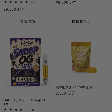
通
¥8,000 JPY
1
(1)
审
常
通
¥9,500 JPY
查
总
価
常
数
格
価
选择选项。
选择选项。
格
泥蜂蜜软糖 - 10000 毫克
正
3,500 日元
常
H4CBDリキッド - Snoop OG
1ml
价
3
(3)
格