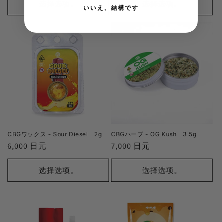
价
选择选项。
选择选项。
いいえ、結構です
格
格
CBGワックス - Sour Diesel 2g
CBGハーブ - OG Kush 3.5g
正
6,000 日元
正
7,000 日元
常
常
价
价
选择选项。
选择选项。
格
格