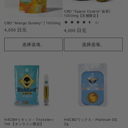
CBD "Space Cookie" 抹茶|
1000mg【京都限定】
2
(2)
CBD "Mango Gummy" | 1000mg
审
正
4,000 日元
正
4,000 日元
查
总
常
常
数
价
价
选择选项。
选择选项。
格
格
H4CBHリキッド - Trickster+
H4CBDワックス - Platinum OG
1ml 【オンライン限定】
2g