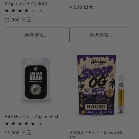
审
3.5g 【オンライン限定】
正
4,000 日元
查
7
(7)
总
常
レ
数
正
12,000 日元
ビ
价
ュ
常
ー
格
数
价
选择选项。
选择选项。
の
格
合
計
H4CBHハシシ - Afghan Hash
3
(3)
审
正
13,000 日元
H4CBDリキッド - Snoop OG
查
总
1ml