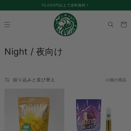
跳至内
10,000円以上で送料無料！
容
手
推
车
コ
Night / 夜向け
レ
ク
絞り込みと並び替え
15個の商品
シ
ョ
ン
: