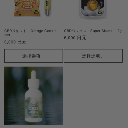
CBDリキッド - Orange Cookie
CBDワックス - Super Skunk 2g
1ml
正
6,000 日元
正
6,000 日元
常
常
价
价
选择选项。
选择选项。
格
格