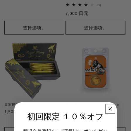
常
数
3
(3)
价
审
正
7,000 日元
查
格
总
常
数
价
选择选项。
选择选项。
格
皇家蜂蜜贵宾
H4CBHワックス - Gorilla Glue
正
1,500 日元起
3
(3)
初回限定 １０％オフ
审
常
正
13,000 日元
查
总
价
常
数