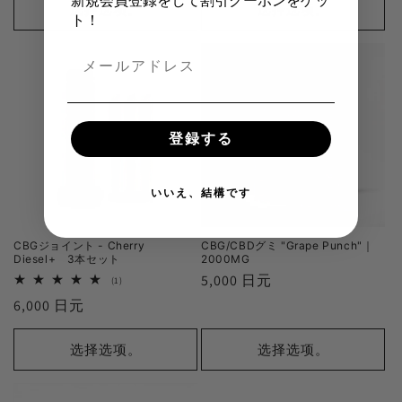
新規会員登録をして割引クーポンをゲッ
格
价
选择选项。
选择选项。
ト！
格
登録する
いいえ、結構です
CBGジョイント - Cherry
CBG/CBDグミ "Grape Punch"｜
Diesel+ 3本セット
2000MG
正
5,000 日元
1
(1)
审
常
正
6,000 日元
查
总
价
常
数
格
价
选择选项。
选择选项。
格