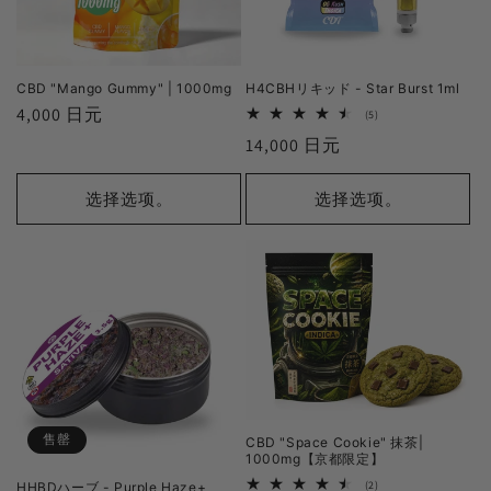
CBD "Mango Gummy" | 1000mg
H4CBHリキッド - Star Burst 1ml
正
4,000 日元
5
(5)
レ
常
正
14,000 日元
ビ
ュ
价
常
ー
格
数
价
选择选项。
选择选项。
の
格
合
計
售罄
CBD "Space Cookie" 抹茶|
1000mg【京都限定】
2
(2)
HHBDハーブ - Purple Haze+