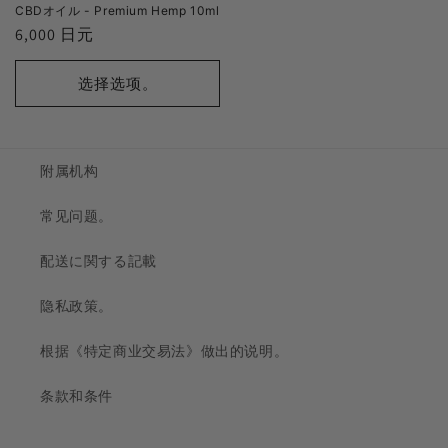
CBDオイル - Premium Hemp 10ml
正
6,000 日元
常
价
选择选项。
格
附属机构
常见问题。
配送に関する記載
隐私政策。
根据《特定商业交易法》做出的说明。
条款和条件