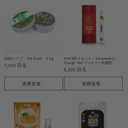
CBGハーブ - OG Kush 3.5g
H4CBDリキッド - Strawberry
Cough 1ml バッテリー内蔵型
正
7,000 日元
正
8,500 日元
常
常
价
价
选择选项。
选择选项。
格
格