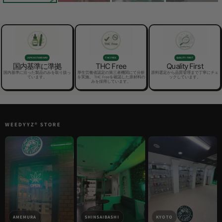
JAPAN STANDARD
THC FREE
QUALITY FIRST
国内基準に準拠
THC Free
Quality First
国内基準に沿った製品のみを取り扱っ
厚生労働省認定の第三者機関にて分析
原料選定から品質管理まで丁寧にチェ
ています。
を実施。 THC Freeを確認した原材料の
ックしています。
みを採用しています。
WEEDYYZ®︎ STORE
AMEMURA
SHINSAIBASHI
KYOTO