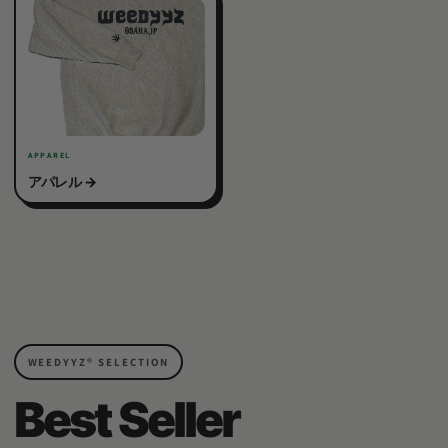
APPAREL
アパレル
WEEDYYZ®︎ SELECTION
Best Seller