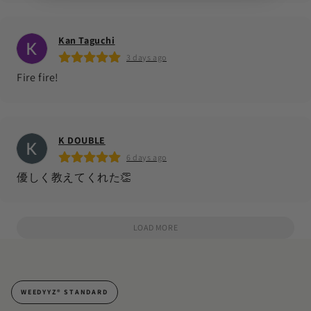
Kan Taguchi
3 days ago
Fire fire!
K DOUBLE
6 days ago
優しく教えてくれた👏
LOAD MORE
WEEDYYZ®︎ STANDARD