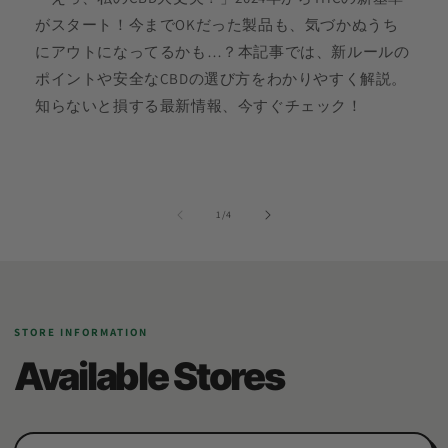
がスタート！今までOKだった製品も、気づかぬうち
にアウトになってるかも…？本記事では、新ルールの
ポイントや安全なCBDの選び方をわかりやすく解説。
知らないと損する最新情報、今すぐチェック！
の
1
/
4
STORE INFORMATION
Available Stores