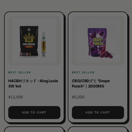
BEST SELLER
BEST SELLER
H4CBHリキッド - King Louis
CBG/CBDグミ "Grape
XIII 1ml
Punch"｜2000MG
¥13,000
¥5,000
ADD TO CART
ADD TO CART