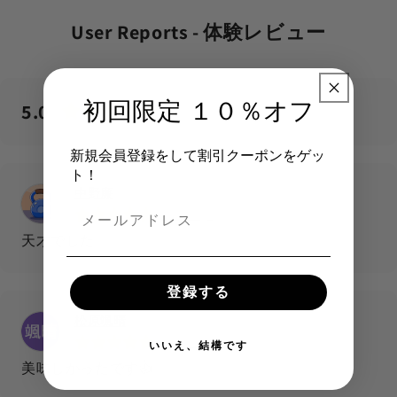
User Reports - 体験レビュー
初回限定 １０％オフ
5.0
754
reviews
新規会員登録をして割引クーポンをゲッ
ト！
中野廉
3 days ago
天才でした
登録する
松原颯晴
3 days ago
いいえ、結構です
美味しかったです👍