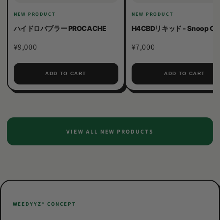
NEW PRODUCT
NEW PRODUCT
ハイドロバブラー PROCACHE
H4CBDリキッド - Snoop O
¥9,000
¥7,000
ADD TO CART
ADD TO CART
VIEW ALL NEW PRODUCTS
WEEDYYZ®︎ CONCEPT