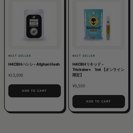
BEST SELLER
BEST SELLER
H4CBHハシシ - Afghan Hash
H4CBHリキッド -
Trickster+ 1ml 【オンライン
¥13,000
限定】
¥9,500
ADD TO CART
ADD TO CART