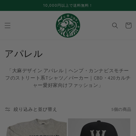
コンテ
10,000円以上で送料無料！
ンツに
進む
カ
ー
ト
コ
アパレル
レ
「大麻デザイン アパレル｜ヘンプ・カンナビスモチー
ク
フのストリート系Tシャツ／パーカー｜CBD・420カルチ
ャー愛好家向けファッション」
シ
ョ
絞り込みと並び替え
5個の商品
ン
: