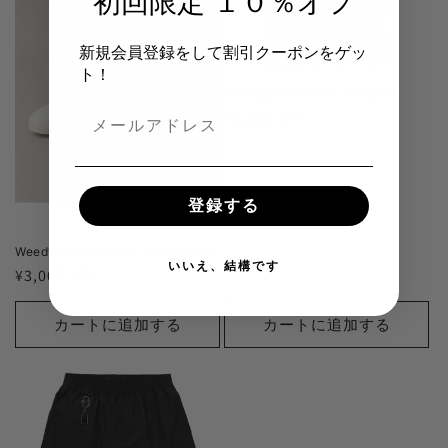
初回限定 １０％オフ
新規会員登録をして割引クーポンをゲッ
ト！
Weedyyz®︎ I ♥ BIG J T-Shirt
通
¥5,500 JPY
常
価
格
登録する
Weedyyz®︎ ソックス Rasta Color
いいえ、結構です
通
¥3,000 JPY
常
価
カートに追加する
カートに追加する
格