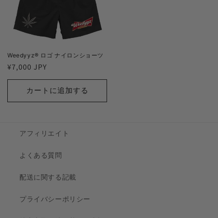
Weedyyz®︎ ロゴ ナイロンショーツ
通
¥7,000 JPY
常
価
カートに追加する
格
アフィリエイト
よくある質問
配送に関する記載
プライバシーポリシー