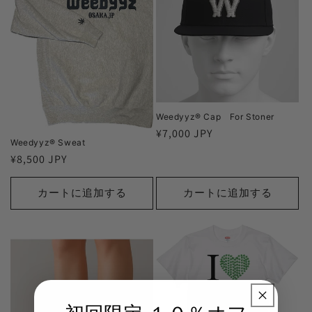
Weedyyz®︎ Cap For Stoner
通
¥7,000 JPY
Weedyyz®︎ Sweat
常
通
¥8,500 JPY
価
常
格
価
カートに追加する
カートに追加する
格