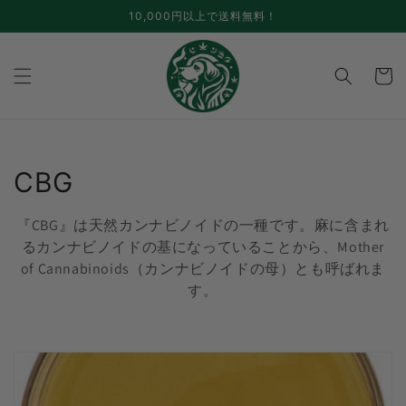
コンテ
10,000円以上で送料無料！
ンツに
進む
カ
ー
ト
コ
CBG
レ
『CBG』は天然カンナビノイドの一種です。
麻に含まれ
ク
るカンナビノイドの基になっていることから、Mother
of Cannabinoids（カンナビノイドの母）とも呼ばれま
シ
す。
ョ
ン
: