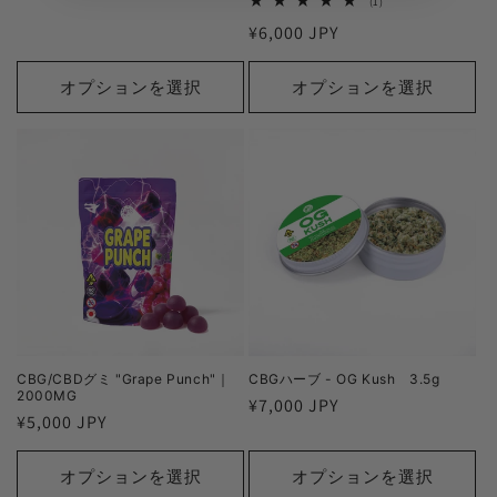
1
(1)
常
レ
通
¥6,000 JPY
ビ
価
ュ
常
格
ー
数
価
オプションを選択
オプションを選択
の
格
合
計
CBG/CBDグミ "Grape Punch"｜
CBGハーブ - OG Kush 3.5g
2000MG
通
¥7,000 JPY
通
¥5,000 JPY
常
常
価
価
オプションを選択
オプションを選択
格