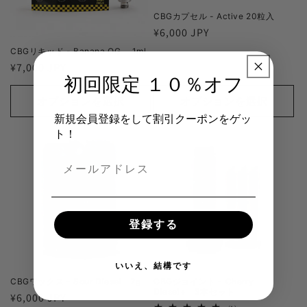
CBGカプセル - Active 20粒入
通
¥6,000 JPY
常
CBGリキッド - Banana OG 1ml
価
通
¥7,000 JPY
初回限定 １０％オフ
格
常
価
オプションを選択
オプションを選択
格
新規会員登録をして割引クーポンをゲッ
ト！
登録する
いいえ、結構です
CBGワックス - Sour Diesel 2g
CBGジョイント - Cherry
Diesel+ 3本セット
通
¥6,000 JPY