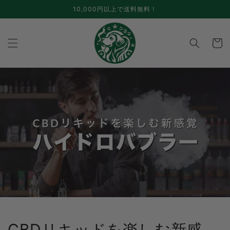
コンテ
10,000円以上で送料無料！
ンツに
進む
カ
ー
ト
CBDリキッドを楽しむ新感