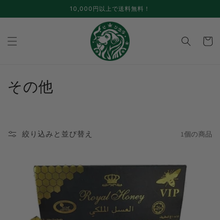
コンテ
10,000円以上で送料無料！
ンツに
進む
カ
ー
ト
コ
その他
レ
ク
絞り込みと並び替え
1個の商品
シ
ョ
ン
: