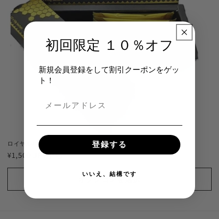
初回限定 １０％オフ
新規会員登録をして割引クーポンをゲッ
ト！
ロイヤルハニーVIP
登録する
通
¥1,500 JPYから
常
いいえ、結構です
価
オプションを選択
格