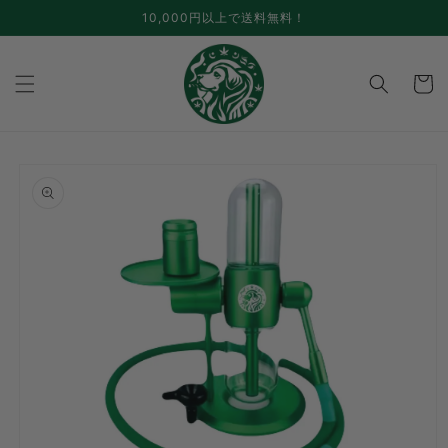
Skip to
10,000円以上で送料無料！
content
cart
Skip to
product
information