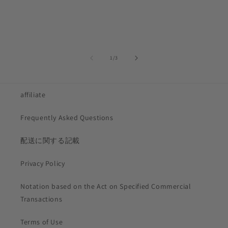
of
1
/
3
affiliate
Frequently Asked Questions
配送に関する記載
Privacy Policy
Notation based on the Act on Specified Commercial
Transactions
Terms of Use