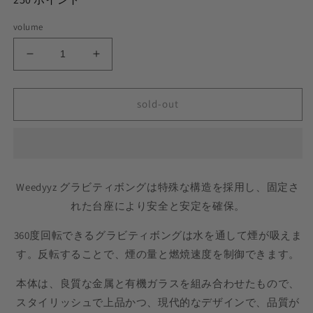
volume
Weedyyz®︎
Weedyyz®︎
グ
グ
ラ
ラ
sold-out
ビ
ビ
テ
テ
ィ
ィ
ボ
ボ
ン
ン
Weedyyz グラビティボングは特殊な構造を採用し、固定さ
グ
グ
れた台座により安全と安定を確保。
の
の
数
数
360度回転できるグラビティボングは水を通して煙が吸えま
量
量
す。反転することで、煙の量と燃焼速度を制御できます。
を
を
減
増
本体は、良質な金属と有機ガラスを組み合わせたもので、
ら
や
スタイリッシュで上品かつ、現代的なデザインで、品質が
す
す