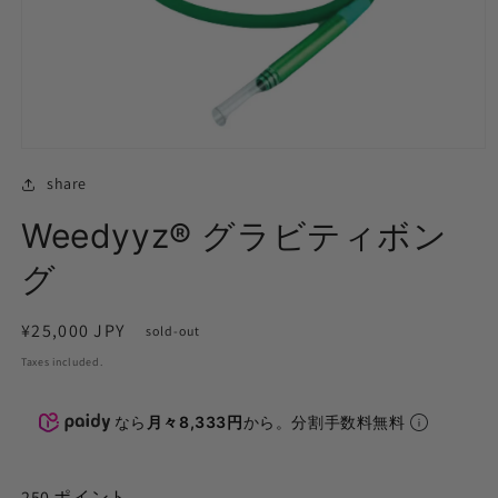
Open
media
share
(1)
in
modal
Weedyyz®︎ グラビティボン
グ
通
¥25,000 JPY
sold-out
常
Taxes included.
価
格
なら
月々8,333円
から。分割手数料無料
250
ポイント