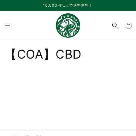
コンテ
10,000円以上で送料無料！
ンツに
進む
カ
ー
ト
【COA】CBD