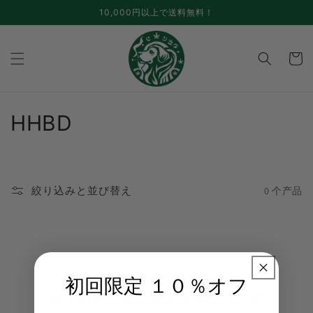
跳至内
10,000円以上で送料無料！
容
手
推
车
コ
HHBD
レ
ク
絞り込みと並び替え
0 个产品
シ
ョ
ン
未找到产品。
:
初回限定 １０％オフ
减少细化次数或
删除所有
细化次数