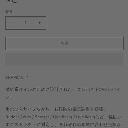
35
点。
音量
SNAPDAB
SNAPDAB
の
の
数
数
售罄
量
量
を
を
減
増
ら
や
す
す
SNAPDAB™
濃縮系オイルのために設計された、コンパクトDABデバイ
ス。
手のひらサイズながら、17段階の電圧調整を搭載。
Budder / Wax / Shatter / Live Rosin / Live Resinなど、幅広い
エクストラクトに対応し、それぞれの素材に合わせた細か