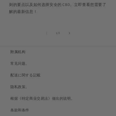
则的要点以及如何选择安全的 CBD。立即查看您需要了
解的最新信息！
的...
1
/
3
附属机构
常见问题。
配送に関する記載
隐私政策。
根据《特定商业交易法》做出的说明。
条款和条件