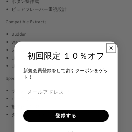
ボタン操作式
ピュアフレーバー重視設計
Compatible Extracts
Budder
Wax
Shatter
初回限定 １０％オフ
Live Rosin
Live Resin
新規会員登録をして割引クーポンをゲッ
ト！
Specifications
サイズ：88.2 × 36.5 × 22.0mm
バッテリー容量：300mAh
抵抗値：1.0Ω
タンク容量：0.5ml
登録する