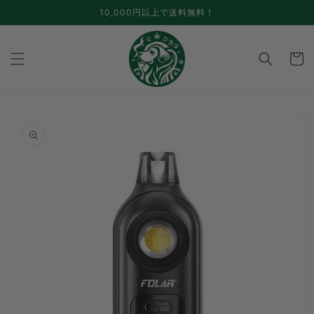
跳至内
10,000円以上で送料無料！
容
手
推
车
跳至产
品信息