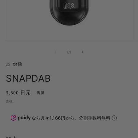
在
模
的...
1
/
2
式
中
份额
打
开
SNAPDAB
媒
体
(1)
(2
正
3,500 日元
售罄
常
含税。
价
格
なら
月々1,166円
から。分割手数料無料