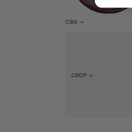
CBN
CRDP