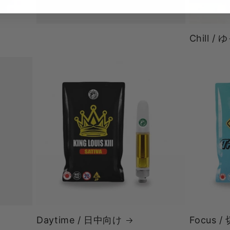
Chill 
Daytime / 日中向け
Focus 