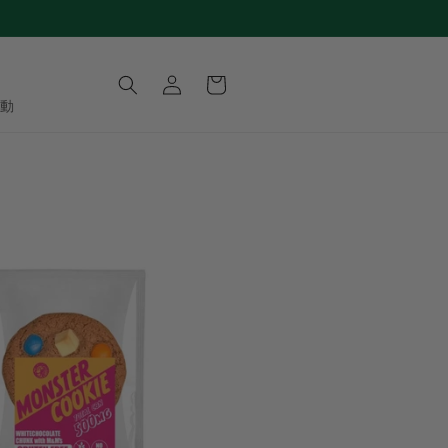
ロ
カ
グ
ー
イ
活動
ト
ン