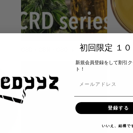
初回限定 １
CBD・CBN・CBG
CBG
新規会員登録をして割引ク
ト！
CBNO
「CBNOリキッド・ワックス｜深
いリラックスとトリップ感が特徴
登録する
の合法カンナビノイド製品｜次世
代体感系Vape／ハーブ」
いいえ、結構で