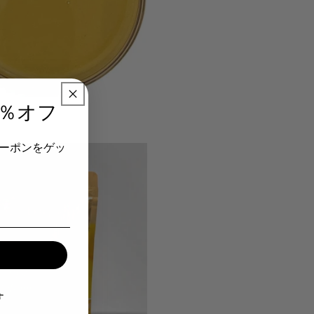
０％オフ
ーポンをゲッ
す