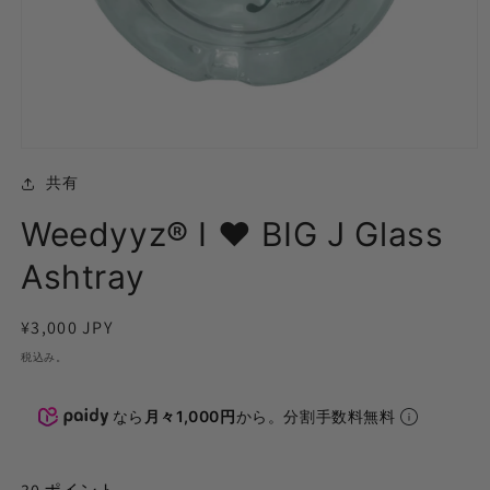
モ
ー
共有
ダ
ル
Weedyyz®︎ I ♥ BIG J Glass
で
メ
Ashtray
デ
ィ
ア
通
¥3,000 JPY
(1)
を
常
税込み。
開
価
く
格
なら
月々1,000円
から。分割手数料無料