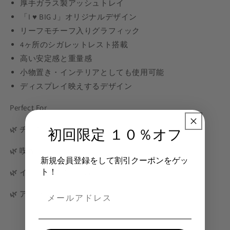
厚手ガラス製アッシュトレイ
「I ♥ BIG J」オリジナルデザイン
リーフモチーフ入りグラフィック
4ヶ所のシガレットレスト搭載
高い安定感と重量感
小物置き・インテリアとしても使用可能
ディスプレイ映えするデザイン
Perfect For
🌿 チルスペースの演出
初回限定 １０％オフ
🌿 喫煙スペースのアクセント
新規会員登録をして割引クーポンをゲッ
ト！
🌿 インテリアアイテム
🌿 アクセサリー・小物トレイ