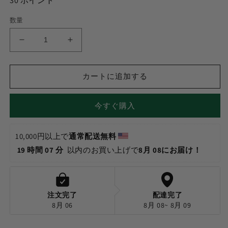
30
ポイント
数量
Weedyyz®︎
Weedyyz®︎
I
I
♥
♥
BIG
BIG
カートに追加する
J
J
Glass
Glass
今すぐ購入
Ashtray
Ashtray
の
の
数
数
10,000円以上で
通常配送無料 
量
量
19 時間 07 分 
 以内のお買い上げで
8月 08にお届け！
を
を
減
増
ら
や
す
す
注文完了
配達完了
8月 06
8月 08~ 8月 09