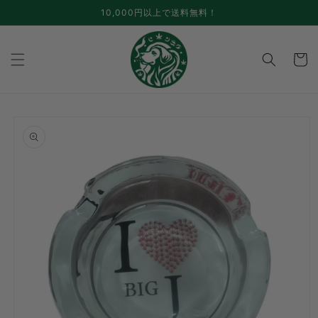
コンテ
10,000円以上で送料無料！
ンツに
進む
カ
ー
ト
商品情
報にス
キップ