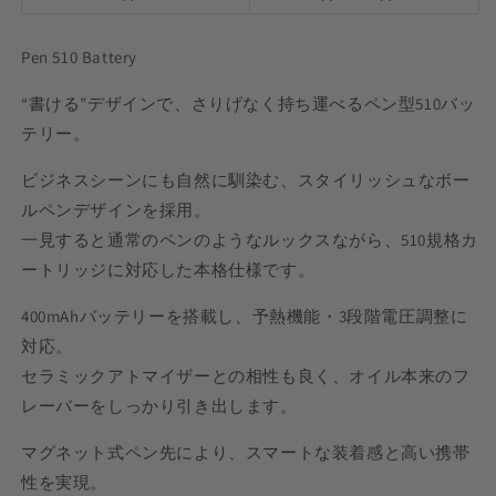
量
量
を
を
Pen 510 Battery
減
増
ら
や
“書ける”デザインで、さりげなく持ち運べるペン型510バッ
す
す
テリー。
ビジネスシーンにも自然に馴染む、スタイリッシュなボー
ルペンデザインを採用。
一見すると通常のペンのようなルックスながら、510規格カ
ートリッジに対応した本格仕様です。
400mAhバッテリーを搭載し、予熱機能・3段階電圧調整に
対応。
セラミックアトマイザーとの相性も良く、オイル本来のフ
レーバーをしっかり引き出します。
マグネット式ペン先により、スマートな装着感と高い携帯
性を実現。