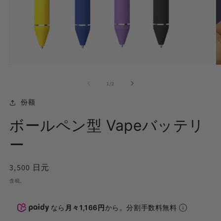
在
模
的...
1
/
2
式
中
份额
打
开
ボールペン型 Vapeバッテリ
媒
体
(1)
ー
(2
正
3,500 日元
常
含税。
价
格
なら
月々1,166円
から。分割手数料無料