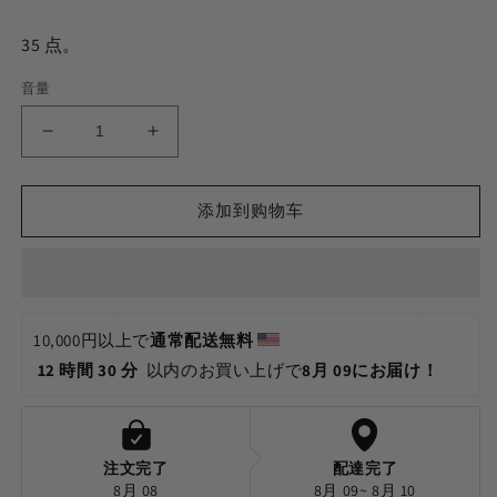
35
点。
音量
ボ
ボ
ー
ー
ル
ル
添加到购物车
ペ
ペ
ン
ン
型
型
Vape
Vape
バ
バ
10,000円以上で
通常配送無料 
ッ
ッ
12 時間 30 分 
 以内のお買い上げで
8月 09にお届け！
テ
テ
リ
リ
ー
ー
の
の
注文完了
配達完了
数
数
8月 08
8月 09~ 8月 10