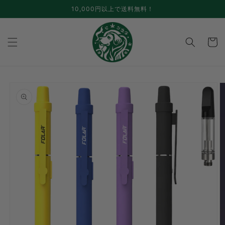
跳至内
10,000円以上で送料無料！
容
手
推
车
跳至产
品信息