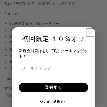
Type-C充電対応で、日常使いにも快適です。
Features
510規格対応ペン型バッテリー
ステルス性の高いボールペンデザイン
400mAh 大容量バッテリー
初回限定 １０％オフ
予熱機能搭載
3段階電圧調整（2.7V / 3.1V / 3.6V）
新規会員登録をして割引クーポンをゲッ
ト！
Type-C急速充電
マグネット式ペン先
持ち運びに便利なスリム設計
Compatible
登録する
直径11.5mmアトマイザー対応
フルセラミック510カートリッジにも最適。
いいえ、結構です