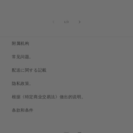
的...
1
/
3
附属机构
常见问题。
配送に関する記載
隐私政策。
根据《特定商业交易法》做出的说明。
条款和条件