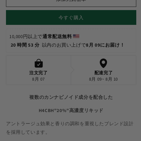
ッ
ッ
ド
ド
-
-
今すぐ購入
King
King
Louis
Louis
XIII
XIII
10,000円以上で
通常配送無料 
1ml
1ml
20 時間 53 分 
 以内のお買い上げで
8月 09にお届け！
の
の
数
数
量
量
を
を
注文完了
配達完了
8月 07
8月 09~ 8月 10
減
増
ら
や
す
す
複数のカンナビノイド成分を配合した
H4CBH"20%"高濃度リキッド
アントラージュ効果と香りの調和を重視したブレンド設計
を採用しています。