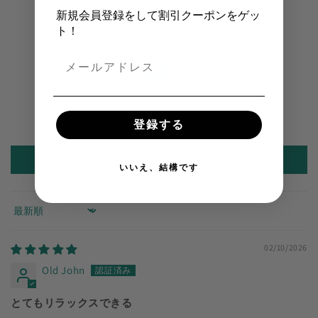
5つ星中4.64つ星
新規会員登録をして割引クーポンをゲッ
11件のレビューに基づく
ト！
7
4
0
0
登録する
0
レビューを書く
いいえ、結構です
Sort by
02/10/2026
Old John
とてもリラックスできる