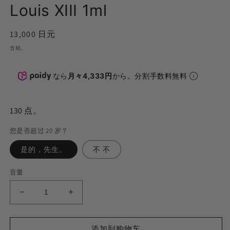
Louis XIII 1ml
(2
正
13,000 日元
常
含税。
价
格
なら
月々4,333円
から。分割手数料無料
130
点。
您是否超过 20 岁？
是的，先生。
不 不
音量
H4CBH
H4CBH
リ
リ
キ
キ
添加到购物车