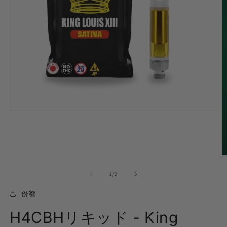
在
模
式
中
打
开
媒
的...
1
/
2
体
(1)
份额
H4CBHリキッド - King