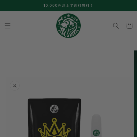
跳至内
10,000円以上で送料無料！
容
手
推
车
跳至产
品信息