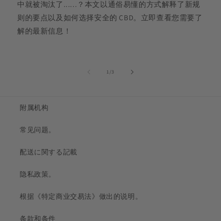
中就被淘汰了......？本文以通俗易懂的方式解释了新规
则的要点以及如何选择安全的 CBD。立即查看您需要了
解的最新信息！
的...
1
/
3
附属机构
常见问题。
配送に関する記載
隐私政策。
根据《特定商业交易法》做出的说明。
条款和条件