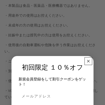
・本製品は食品・医薬品・医療機器ではありません。
・用途外での使用はお控えください。
・未成年の方の使用はお控えください。
・妊娠中または授乳中の方は使用をお控えください。
・使用後の自動車運転や危険を伴う作業はお控えくださ
い。
・ニコチンおよびTHCは含まれておりません。
初回限定 １０％オフ
・別途510規格対応のバッテリーが必要です。
新規会員登録をして割引クーポンをゲッ
・使用前に同封のユーザーマニュアルをご確認ください。
ト！
・VG・MCT・ビタミンEアセテート・フィトールは使用し
ていません。