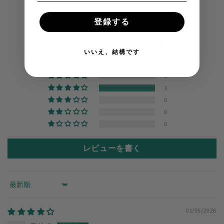
登録する
カスタマーレビュー
5つ星中4.00つ星
いいえ、結構です
3件のレビューに基づく
0
3
0
0
0
レビューを書く
Sort by
01/05/2026