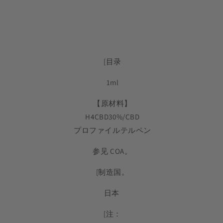
[目录
1ml
【原材料】
H4CBD30%/CBD
プロファイルテルペン
参见 COA。
[制造国。
日本
[注：