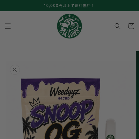
跳至内
10,000円以上で送料無料！
容
手
推
车
跳至产
品信息