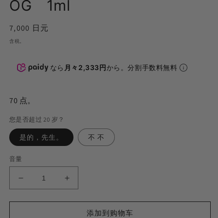
OG 1ml
(2
正
7,000 日元
常
含税。
价
格
なら
月々2,333円
から。分割手数料無料
70
点。
您是否超过 20 岁？
是的，先生。
不 不
音量
H4CBD
H4CBD
リ
リ
キ
キ
添加到购物车
ッ
ッ