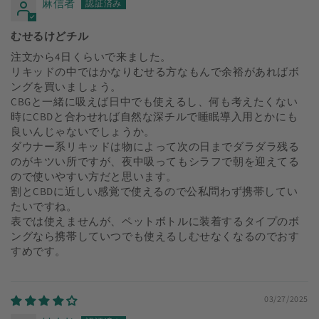
麻信者
むせるけどチル
注文から4日くらいで来ました。
リキッドの中ではかなりむせる方なもんで余裕があればボ
ングを買いましょう。
CBGと一緒に吸えば日中でも使えるし、何も考えたくない
時にCBDと合わせれば自然な深チルで睡眠導入用とかにも
良いんじゃないでしょうか。
ダウナー系リキッドは物によって次の日までダラダラ残る
のがキツい所ですが、夜中吸ってもシラフで朝を迎えてる
ので使いやすい方だと思います。
割とCBDに近しい感覚で使えるので公私問わず携帯してい
たいですね。
表では使えませんが、ペットボトルに装着するタイプのボ
ングなら携帯していつでも使えるしむせなくなるのでおす
すめです。
03/27/2025