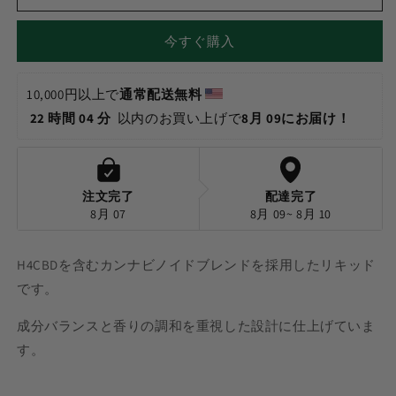
ド
ド
-
-
今すぐ購入
Snoop
Snoop
OG
OG
1ml
1ml
10,000円以上で
通常配送無料 
の
の
22 時間 04 分 
 以内のお買い上げで
8月 09にお届け！
数
数
量
量
を
を
注文完了
配達完了
減
増
8月 07
8月 09~ 8月 10
ら
や
す
す
H4CBDを含むカンナビノイドブレンドを採用したリキッド
です。
成分バランスと香りの調和を重視した設計に仕上げていま
す。