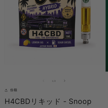
在
模
式
中
的...
1
/
2
打
开
份额
媒
体
H4CBDリキッド - Snoop
(1)